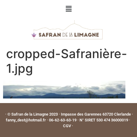
cropped-Safranière-
1.jpg
· © Safran de la Limagne 2023 · Impasse des Garennes 63720 Clerlande ·
fanny_dest@hotmail.fr · 06-62-63-63-19 · N° SIRET 530 474 36000019 ·
CGV
·